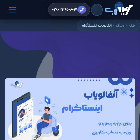
028-3365-8049
خانه
وبلاگ
آنفالویاب اینستاگرام