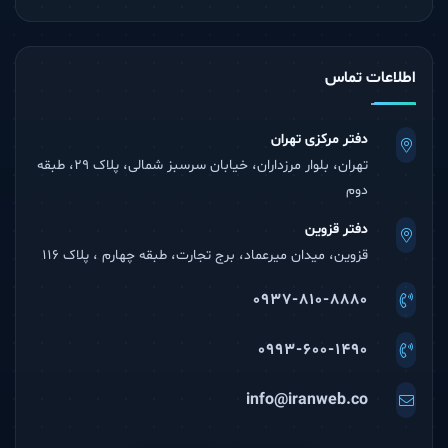
اطلاعات تماس
دفتر مرکزی تهران
تهران، بلوار مرزداران، خیابان سرسبز شمالی، پلاک 29، طبقه
دوم
دفتر قزوین
قزوین، میدان میرعماد، برج تجارت، طبقه چهارم ، پلاک 116
0937-810-8880
0993-600-1490
info@iranweb.co