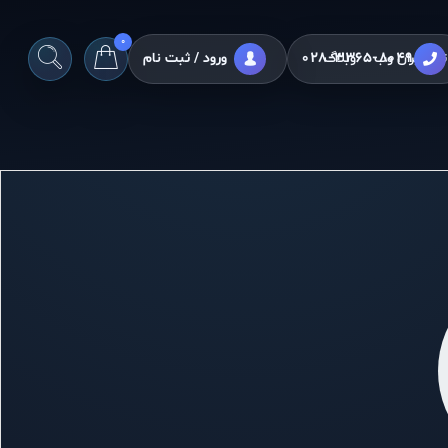
0
028-3365-8049
تیم ایران وب
وبلاگ
ورود / ثبت نام